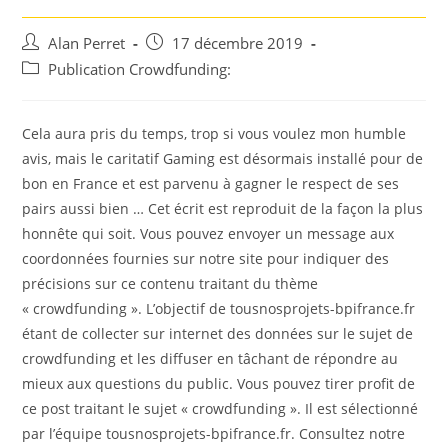
Auteur/autrice
Post
Alan Perret
17 décembre 2019
de
published:
Post
Publication Crowdfunding:
la
category:
publication :
Cela aura pris du temps, trop si vous voulez mon humble
avis, mais le caritatif Gaming est désormais installé pour de
bon en France et est parvenu à gagner le respect de ses
pairs aussi bien … Cet écrit est reproduit de la façon la plus
honnête qui soit. Vous pouvez envoyer un message aux
coordonnées fournies sur notre site pour indiquer des
précisions sur ce contenu traitant du thème
« crowdfunding ». L’objectif de tousnosprojets-bpifrance.fr
étant de collecter sur internet des données sur le sujet de
crowdfunding et les diffuser en tâchant de répondre au
mieux aux questions du public. Vous pouvez tirer profit de
ce post traitant le sujet « crowdfunding ». Il est sélectionné
par l’équipe tousnosprojets-bpifrance.fr. Consultez notre