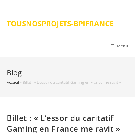
Skip
to
content
TOUSNOSPROJETS-BPIFRANCE
Menu
Blog
Accueil
»
Billet : « L’essor du caritatif Gaming en France me ravit »
Billet : « L’essor du caritatif
Gaming en France me ravit »