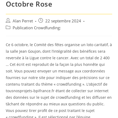
Octobre Rose
Auteur/autrice
Post
Alan Perret
22 septembre 2024
de
published:
Post
Publication Crowdfunding:
la
category:
publication :
Ce 6 octobre, le Comité des fêtes organise un loto caritatif, à
la salle Jean Goujon, dont l’intégralité des bénéfices sera
reversée à la Ligue contre le cancer. Avec un total de 2 400
… Cet écrit est reproduit de la façon la plus honnête qui
soit. Vous pouvez envoyer un message aux coordonnées
fournies sur notre site pour indiquer des précisions sur ce
contenu traitant du thème « crowdfunding ». L’objectif de
tousnosprojets-bpifrance.fr étant de collecter sur internet
des données sur le sujet de crowdfunding et les diffuser en
tâchant de répondre au mieux aux questions du public.
Vous pouvez tirer profit de ce post traitant le sujet
« crowdfunding ». Il est sélectionné par l’équipe