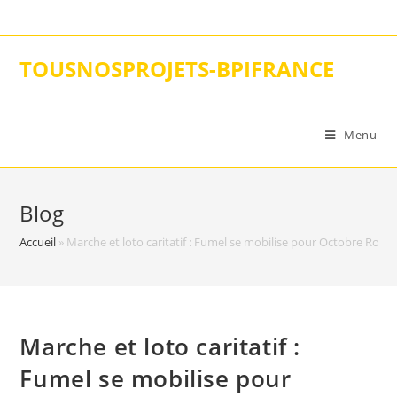
Skip
to
content
TOUSNOSPROJETS-BPIFRANCE
Menu
Blog
Accueil
»
Marche et loto caritatif : Fumel se mobilise pour Octobre Rose
Marche et loto caritatif :
Fumel se mobilise pour