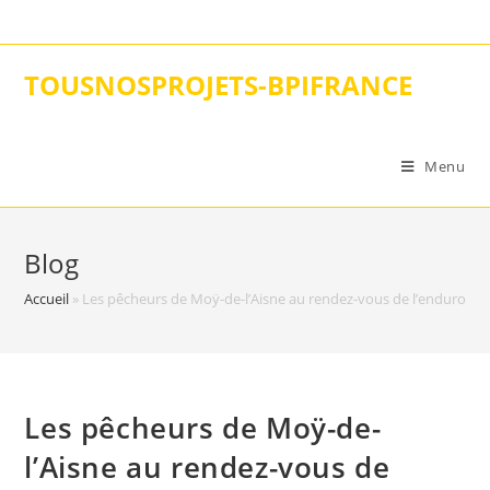
Skip
to
content
TOUSNOSPROJETS-BPIFRANCE
Menu
Blog
Accueil
»
Les pêcheurs de Moÿ-de-l’Aisne au rendez-vous de l’enduro cari
Les pêcheurs de Moÿ-de-
l’Aisne au rendez-vous de