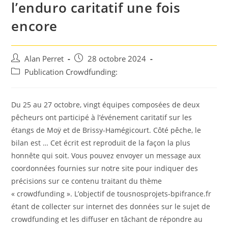
l’enduro caritatif une fois
encore
Auteur/autrice
Post
Alan Perret
28 octobre 2024
de
published:
Post
Publication Crowdfunding:
la
category:
publication :
Du 25 au 27 octobre, vingt équipes composées de deux
pêcheurs ont participé à l’événement caritatif sur les
étangs de Moÿ et de Brissy-Hamégicourt. Côté pêche, le
bilan est … Cet écrit est reproduit de la façon la plus
honnête qui soit. Vous pouvez envoyer un message aux
coordonnées fournies sur notre site pour indiquer des
précisions sur ce contenu traitant du thème
« crowdfunding ». L’objectif de tousnosprojets-bpifrance.fr
étant de collecter sur internet des données sur le sujet de
crowdfunding et les diffuser en tâchant de répondre au