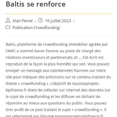
Baltis se renforce
Auteur/autrice
Post
Alan Perret
10 juillet 2023
de
published:
Post
Publication Crowdfunding:
la
category:
publication :
Baltis, plateforme de crowdfunding immobilier agréée par
l’AMF, a nommé Aaron Essoror au poste de chargé des
relations investisseurs et partenariats, et … Cet écrit est
reproduit de la façon la plus honnête qui soit. Vous pouvez
envoyer un message aux coordonnées fournies sur notre
site pour indiquer des précisions sur ce contenu traitant du
thème « crowdfunding ». L’objectif de tousnosprojets-
bpifrance.fr étant de collecter sur internet des données sur
le sujet de crowdfunding et les diffuser en tâchant de
répondre au mieux aux questions du public. Vous pouvez
tirer profit de ce post traitant le sujet « crowdfunding ». Il
est sélectionné par l’équipe tousnosprojets-bpifrance.fr.