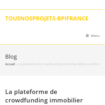
Skip
to
content
TOUSNOSPROJETS-BPIFRANCE
Menu
Blog
Accueil
»
La plateforme de crowdfunding immobilier Baltis se renforce
La plateforme de
crowdfunding immobilier