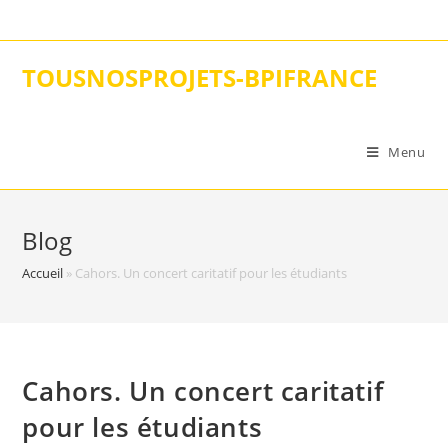
Skip
to
content
TOUSNOSPROJETS-BPIFRANCE
Menu
Blog
Accueil
»
Cahors. Un concert caritatif pour les étudiants
Cahors. Un concert caritatif
pour les étudiants