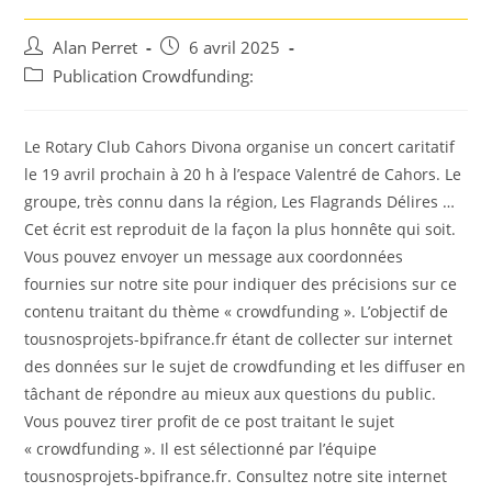
Auteur/autrice
Post
Alan Perret
6 avril 2025
de
published:
Post
Publication Crowdfunding:
la
category:
publication :
Le Rotary Club Cahors Divona organise un concert caritatif
le 19 avril prochain à 20 h à l’espace Valentré de Cahors. Le
groupe, très connu dans la région, Les Flagrands Délires …
Cet écrit est reproduit de la façon la plus honnête qui soit.
Vous pouvez envoyer un message aux coordonnées
fournies sur notre site pour indiquer des précisions sur ce
contenu traitant du thème « crowdfunding ». L’objectif de
tousnosprojets-bpifrance.fr étant de collecter sur internet
des données sur le sujet de crowdfunding et les diffuser en
tâchant de répondre au mieux aux questions du public.
Vous pouvez tirer profit de ce post traitant le sujet
« crowdfunding ». Il est sélectionné par l’équipe
tousnosprojets-bpifrance.fr. Consultez notre site internet