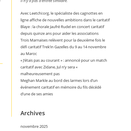
Il n’y a pas d’entrée similaire.
Avec Leetchi:org, le spécialiste des cagnottes en
ligne affiche de nouvelles ambitions dans le caritatif
Blaye : la chorale Jaufré Rudel en concert caritatif
depuis quinze ans pour aider les associations
Trois Marnaises relèvent pour la deuxième fois le
défi caritatif Trek’in Gazelles du 9 au 14 novembre
au Maroc
« J’étais pas au courant » : annoncé pour un match
caritatif avec Zidane, Jul n’y sera «
malheureusement pas
Meghan Markle au bord des larmes lors d’un
événement caritatif en mémoire du fils décédé
d’une de ses amies
Archives
novembre 2025