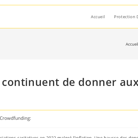
Accueil
Protection 
Accuei
is continuent de donner au
 Crowdfunding:
ciations caritatives en 2022 malgré l’inflation. Une hausse des don