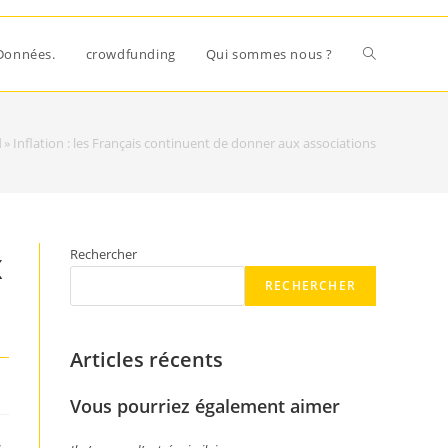
Données.
crowdfunding
Qui sommes nous ?
l
»
Inflation : les Français continuent de donner aux associations
x
Rechercher
RECHERCHER
Articles récents
Vous pourriez également aimer
s