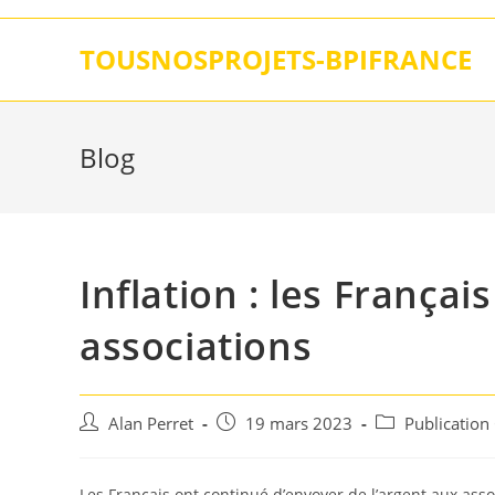
Skip
to
TOUSNOSPROJETS-BPIFRANCE
content
Blog
Inflation : les França
associations
Auteur/autrice
Post
Post
Alan Perret
19 mars 2023
Publication
de
published:
category:
la
publication :
Les Français ont continué d’envoyer de l’argent aux asso