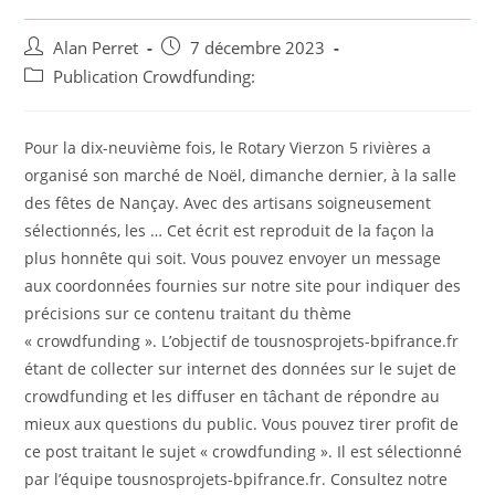
Auteur/autrice
Post
Alan Perret
7 décembre 2023
de
published:
Post
Publication Crowdfunding:
la
category:
publication :
Pour la dix-neuvième fois, le Rotary Vierzon 5 rivières a
organisé son marché de Noël, dimanche dernier, à la salle
des fêtes de Nançay. Avec des artisans soigneusement
sélectionnés, les … Cet écrit est reproduit de la façon la
plus honnête qui soit. Vous pouvez envoyer un message
aux coordonnées fournies sur notre site pour indiquer des
précisions sur ce contenu traitant du thème
« crowdfunding ». L’objectif de tousnosprojets-bpifrance.fr
étant de collecter sur internet des données sur le sujet de
crowdfunding et les diffuser en tâchant de répondre au
mieux aux questions du public. Vous pouvez tirer profit de
ce post traitant le sujet « crowdfunding ». Il est sélectionné
par l’équipe tousnosprojets-bpifrance.fr. Consultez notre