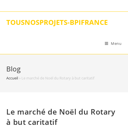
Skip
to
content
TOUSNOSPROJETS-BPIFRANCE
Menu
Blog
Accueil
»
Le marché de Noël du Rotary à but caritatif
Le marché de Noël du Rotary
à but caritatif