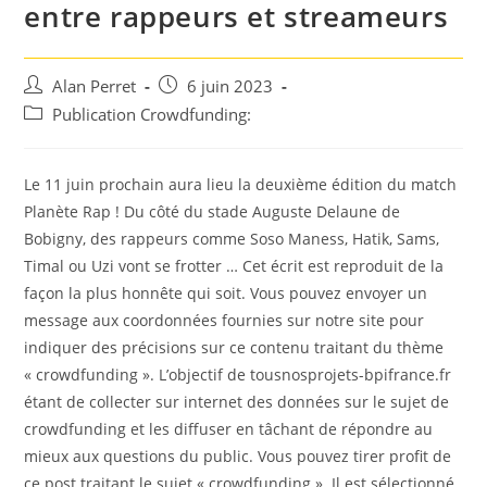
entre rappeurs et streameurs
Auteur/autrice
Post
Alan Perret
6 juin 2023
de
published:
Post
Publication Crowdfunding:
la
category:
publication :
Le 11 juin prochain aura lieu la deuxième édition du match
Planète Rap ! Du côté du stade Auguste Delaune de
Bobigny, des rappeurs comme Soso Maness, Hatik, Sams,
Timal ou Uzi vont se frotter … Cet écrit est reproduit de la
façon la plus honnête qui soit. Vous pouvez envoyer un
message aux coordonnées fournies sur notre site pour
indiquer des précisions sur ce contenu traitant du thème
« crowdfunding ». L’objectif de tousnosprojets-bpifrance.fr
étant de collecter sur internet des données sur le sujet de
crowdfunding et les diffuser en tâchant de répondre au
mieux aux questions du public. Vous pouvez tirer profit de
ce post traitant le sujet « crowdfunding ». Il est sélectionné