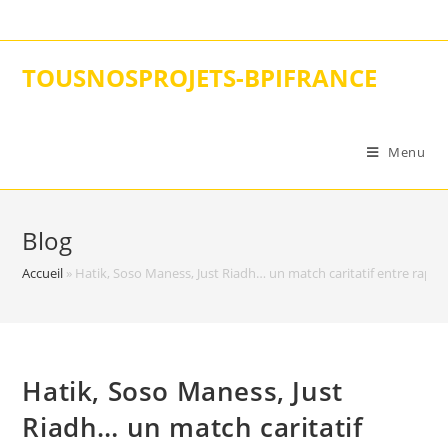
Skip
to
content
TOUSNOSPROJETS-BPIFRANCE
Menu
Blog
Accueil
»
Hatik, Soso Maness, Just Riadh… un match caritatif entre rapp
Hatik, Soso Maness, Just
Riadh… un match caritatif