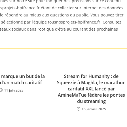
es sur notre site pour indiquer des précisions sur ce contenu
sprojets-bpifrance.fr étant de collecter sur internet des données
 de répondre au mieux aux questions du public. Vous pouvez tirer
est sélectionné par l’équipe tousnosprojets-bpifrance.fr. Consultez
éseaux sociaux dans l’optique d’être au courant des prochaines
e marque un but de la
Stream for Humanity : de
 d’un match caritatif
Squeezie à Maghla, le marathon
caritatif XXL lancé par
11 juin 2023
AmineMaTue fédère les pontes
du streaming
16 janvier 2025