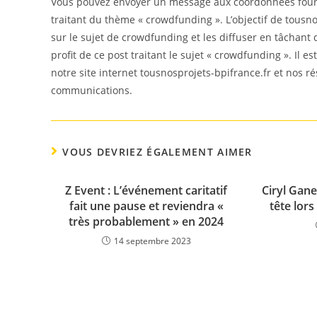
Vous pouvez envoyer un message aux coordonnées fourni
traitant du thème « crowdfunding ». L’objectif de tousno
sur le sujet de crowdfunding et les diffuser en tâchant
profit de ce post traitant le sujet « crowdfunding ». Il 
notre site internet tousnosprojets-bpifrance.fr et nos r
communications.
VOUS DEVRIEZ ÉGALEMENT AIMER
Z Event : L’événement caritatif
Ciryl Gan
fait une pause et reviendra «
tête lors
très probablement » en 2024
14 septembre 2023