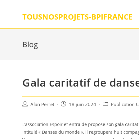
Skip
to
TOUSNOSPROJETS-BPIFRANCE
content
Blog
Gala caritatif de dans
Auteur/autrice
Post
Post
Alan Perret
18 juin 2024
Publication 
de
published:
category:
la
publication :
L’association Espoir et entraide propose son gala caritat
Intitulé « Danses du monde », il regroupera huit compagn