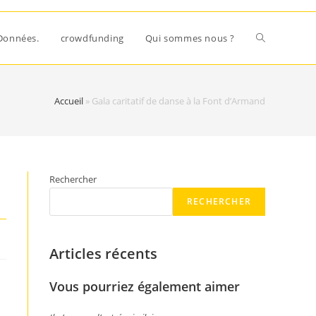
Données.
crowdfunding
Qui sommes nous ?
Accueil
»
Gala caritatif de danse à la Font d’Armand
Rechercher
RECHERCHER
Articles récents
Vous pourriez également aimer