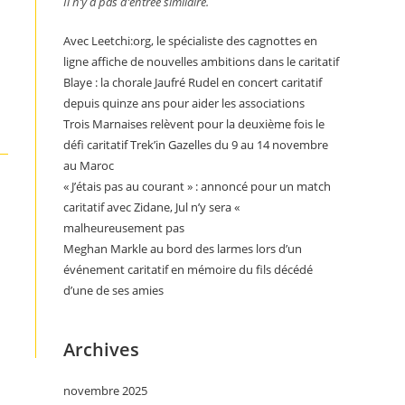
Il n’y a pas d’entrée similaire.
Avec Leetchi:org, le spécialiste des cagnottes en
ligne affiche de nouvelles ambitions dans le caritatif
Blaye : la chorale Jaufré Rudel en concert caritatif
depuis quinze ans pour aider les associations
Trois Marnaises relèvent pour la deuxième fois le
défi caritatif Trek’in Gazelles du 9 au 14 novembre
au Maroc
« J’étais pas au courant » : annoncé pour un match
caritatif avec Zidane, Jul n’y sera «
malheureusement pas
Meghan Markle au bord des larmes lors d’un
événement caritatif en mémoire du fils décédé
d’une de ses amies
Archives
novembre 2025