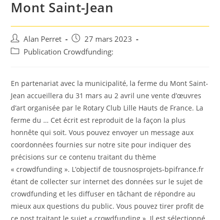
Mont Saint-Jean
Auteur/autrice
Post
Alan Perret
27 mars 2023
de
published:
Post
Publication Crowdfunding:
la
category:
publication :
En partenariat avec la municipalité, la ferme du Mont Saint-
Jean accueillera du 31 mars au 2 avril une vente d’œuvres
d’art organisée par le Rotary Club Lille Hauts de France. La
ferme du … Cet écrit est reproduit de la façon la plus
honnête qui soit. Vous pouvez envoyer un message aux
coordonnées fournies sur notre site pour indiquer des
précisions sur ce contenu traitant du thème
« crowdfunding ». L’objectif de tousnosprojets-bpifrance.fr
étant de collecter sur internet des données sur le sujet de
crowdfunding et les diffuser en tâchant de répondre au
mieux aux questions du public. Vous pouvez tirer profit de
ce post traitant le sujet « crowdfunding ». Il est sélectionné