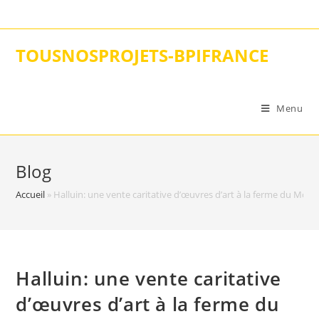
Skip
to
content
TOUSNOSPROJETS-BPIFRANCE
Menu
Blog
Accueil
»
Halluin: une vente caritative d’œuvres d’art à la ferme du Mont
Halluin: une vente caritative
d’œuvres d’art à la ferme du