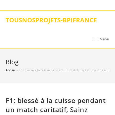
Skip
to
content
TOUSNOSPROJETS-BPIFRANCE
Menu
Blog
Accueil
»
F1: blessé à la cuisse pendant un match caritatif, Sainz assure 
F1: blessé à la cuisse pendant
un match caritatif, Sainz