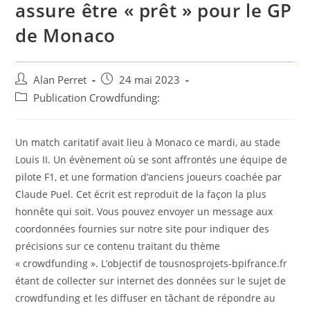
assure être « prêt » pour le GP
de Monaco
Auteur/autrice
Post
Alan Perret
24 mai 2023
de
published:
Post
Publication Crowdfunding:
la
category:
publication :
Un match caritatif avait lieu à Monaco ce mardi, au stade
Louis II. Un évènement où se sont affrontés une équipe de
pilote F1, et une formation d’anciens joueurs coachée par
Claude Puel. Cet écrit est reproduit de la façon la plus
honnête qui soit. Vous pouvez envoyer un message aux
coordonnées fournies sur notre site pour indiquer des
précisions sur ce contenu traitant du thème
« crowdfunding ». L’objectif de tousnosprojets-bpifrance.fr
étant de collecter sur internet des données sur le sujet de
crowdfunding et les diffuser en tâchant de répondre au