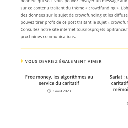
honnête qui soit. Vous pouvez envoyer un message aux 
sur ce contenu traitant du thème « crowdfunding ». L’obj
des données sur le sujet de crowdfunding et les diffus
pouvez tirer profit de ce post traitant le sujet « crowdfu
Consultez notre site internet tousnosprojets-bpifrance.f
prochaines communications.
VOUS DEVRIEZ ÉGALEMENT AIMER
Free money, les algorithmes au
Sarlat :
service du caritatif
caritat
mémoir
3 avril 2023