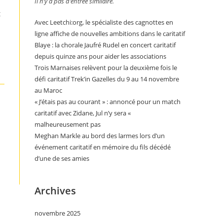
Il n’y a pas d’entrée similaire.
t
Avec Leetchi:org, le spécialiste des cagnottes en
ligne affiche de nouvelles ambitions dans le caritatif
Blaye : la chorale Jaufré Rudel en concert caritatif
depuis quinze ans pour aider les associations
Trois Marnaises relèvent pour la deuxième fois le
défi caritatif Trek’in Gazelles du 9 au 14 novembre
au Maroc
« J’étais pas au courant » : annoncé pour un match
caritatif avec Zidane, Jul n’y sera «
malheureusement pas
Meghan Markle au bord des larmes lors d’un
événement caritatif en mémoire du fils décédé
d’une de ses amies
Archives
novembre 2025