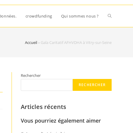
Données.
crowdfunding
Qui sommes nous ?
Accueil
»
Gala Caritatif AFHVDHA à Vitry-sur-Seine
Rechercher
RECHERCHER
Articles récents
Vous pourriez également aimer