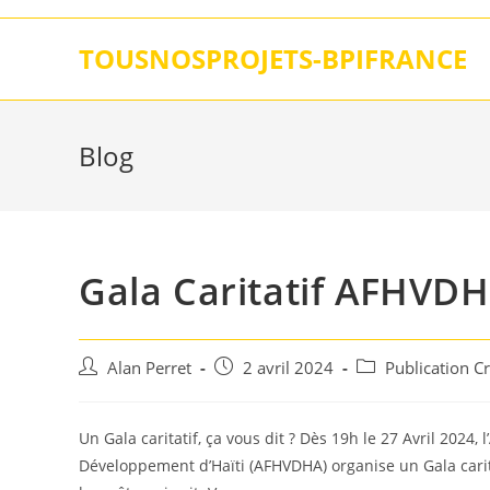
Skip
to
TOUSNOSPROJETS-BPIFRANCE
content
Blog
Gala Caritatif AFHVDH
Auteur/autrice
Post
Post
Alan Perret
2 avril 2024
Publication C
de
published:
category:
la
publication :
Un Gala caritatif, ça vous dit ? Dès 19h le 27 Avril 2024
Développement d’Haïti (AFHVDHA) organise un Gala carita