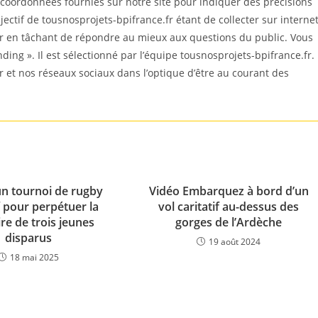
coordonnées fournies sur notre site pour indiquer des précisions
ectif de tousnosprojets-bpifrance.fr étant de collecter sur interne
er en tâchant de répondre au mieux aux questions du public. Vous
nding ». Il est sélectionné par l’équipe tousnosprojets-bpifrance.fr.
r et nos réseaux sociaux dans l’optique d’être au courant des
 un tournoi de rugby
Vidéo Embarquez à bord d’un
if pour perpétuer la
vol caritatif au-dessus des
e de trois jeunes
gorges de l’Ardèche
disparus
19 août 2024
18 mai 2025