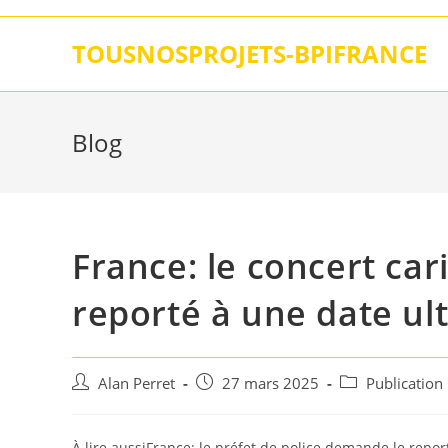
Skip
to
TOUSNOSPROJETS-BPIFRANCE
content
Blog
France: le concert car
reporté à une date ul
Auteur/autrice
Post
Post
Alan Perret
27 mars 2025
Publication
de
published:
category:
la
publication :
À lire aussiFrance: le préfet de police demande le report