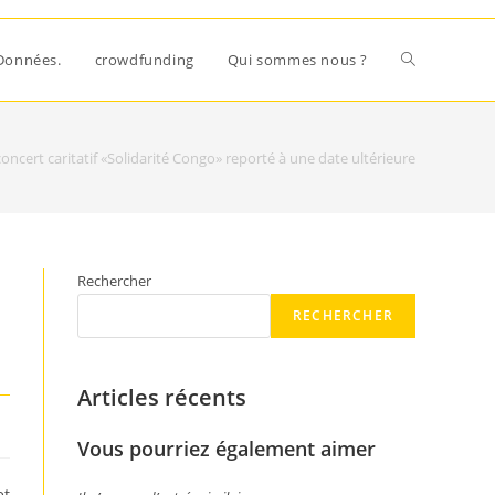
Données.
crowdfunding
Qui sommes nous ?
concert caritatif «Solidarité Congo» reporté à une date ultérieure
Rechercher
RECHERCHER
Articles récents
Vous pourriez également aimer
et