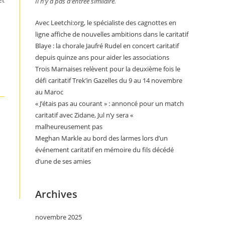
Il n’y a pas d’entrée similaire.
Avec Leetchi:org, le spécialiste des cagnottes en
ligne affiche de nouvelles ambitions dans le caritatif
Blaye : la chorale Jaufré Rudel en concert caritatif
depuis quinze ans pour aider les associations
Trois Marnaises relèvent pour la deuxième fois le
défi caritatif Trek’in Gazelles du 9 au 14 novembre
au Maroc
« J’étais pas au courant » : annoncé pour un match
caritatif avec Zidane, Jul n’y sera «
malheureusement pas
Meghan Markle au bord des larmes lors d’un
événement caritatif en mémoire du fils décédé
d’une de ses amies
Archives
novembre 2025