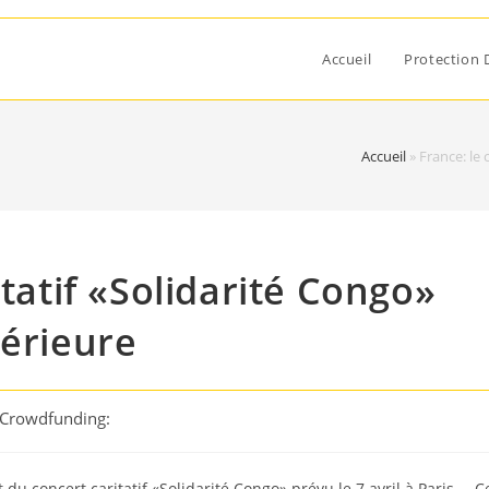
Accueil
Protection 
Accueil
»
France: le 
itatif «Solidarité Congo»
térieure
 Crowdfunding:
 du concert caritatif «Solidarité Congo» prévu le 7 avril à Paris … C