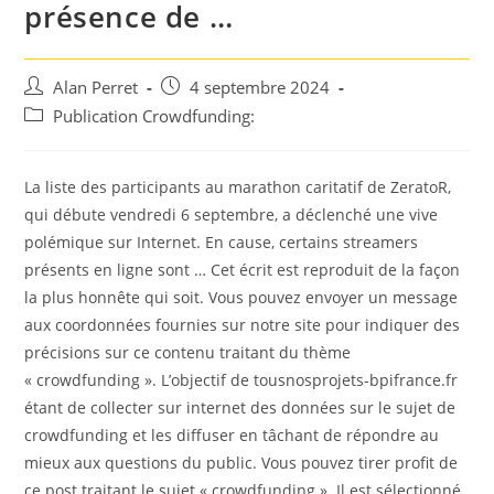
présence de …
Auteur/autrice
Post
Alan Perret
4 septembre 2024
de
published:
Post
Publication Crowdfunding:
la
category:
publication :
La liste des participants au marathon caritatif de ZeratoR,
qui débute vendredi 6 septembre, a déclenché une vive
polémique sur Internet. En cause, certains streamers
présents en ligne sont … Cet écrit est reproduit de la façon
la plus honnête qui soit. Vous pouvez envoyer un message
aux coordonnées fournies sur notre site pour indiquer des
précisions sur ce contenu traitant du thème
« crowdfunding ». L’objectif de tousnosprojets-bpifrance.fr
étant de collecter sur internet des données sur le sujet de
crowdfunding et les diffuser en tâchant de répondre au
mieux aux questions du public. Vous pouvez tirer profit de
ce post traitant le sujet « crowdfunding ». Il est sélectionné