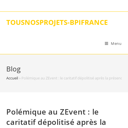
Skip
to
content
TOUSNOSPROJETS-BPIFRANCE
Menu
Blog
Accueil
»
Polémique au ZEvent : le caritatif dépolitisé après la présence 
Polémique au ZEvent : le
caritatif dépolitisé après la