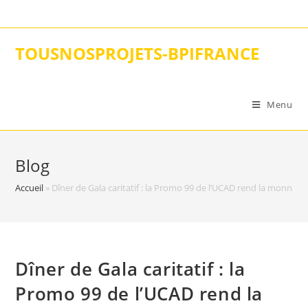
Skip
to
content
TOUSNOSPROJETS-BPIFRANCE
Menu
Blog
Accueil
»
Dîner de Gala caritatif : la Promo 99 de l’UCAD rend la monnaie à
Dîner de Gala caritatif : la
Promo 99 de l’UCAD rend la