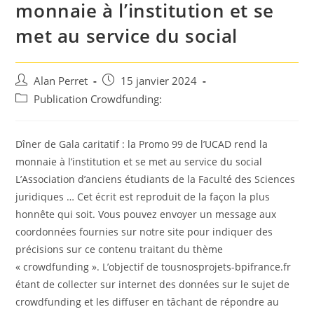
monnaie à l’institution et se
met au service du social
Auteur/autrice
Post
Alan Perret
15 janvier 2024
de
published:
Post
Publication Crowdfunding:
la
category:
publication :
Dîner de Gala caritatif : la Promo 99 de l’UCAD rend la
monnaie à l’institution et se met au service du social
L’Association d’anciens étudiants de la Faculté des Sciences
juridiques … Cet écrit est reproduit de la façon la plus
honnête qui soit. Vous pouvez envoyer un message aux
coordonnées fournies sur notre site pour indiquer des
précisions sur ce contenu traitant du thème
« crowdfunding ». L’objectif de tousnosprojets-bpifrance.fr
étant de collecter sur internet des données sur le sujet de
crowdfunding et les diffuser en tâchant de répondre au