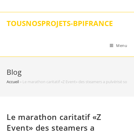
Skip
to
content
TOUSNOSPROJETS-BPIFRANCE
Menu
Blog
Accueil
»
Le marathon caritatif «Z Event» des steamers a pulvérisé son 
Le marathon caritatif «Z
Event» des steamers a