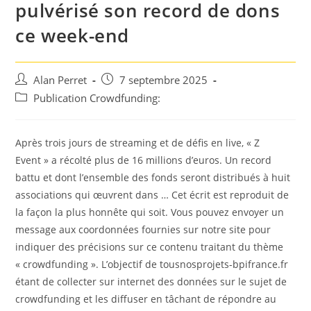
pulvérisé son record de dons
ce week-end
Auteur/autrice
Post
Alan Perret
7 septembre 2025
de
published:
Post
Publication Crowdfunding:
la
category:
publication :
Après trois jours de streaming et de défis en live, « Z
Event » a récolté plus de 16 millions d’euros. Un record
battu et dont l’ensemble des fonds seront distribués à huit
associations qui œuvrent dans … Cet écrit est reproduit de
la façon la plus honnête qui soit. Vous pouvez envoyer un
message aux coordonnées fournies sur notre site pour
indiquer des précisions sur ce contenu traitant du thème
« crowdfunding ». L’objectif de tousnosprojets-bpifrance.fr
étant de collecter sur internet des données sur le sujet de
crowdfunding et les diffuser en tâchant de répondre au