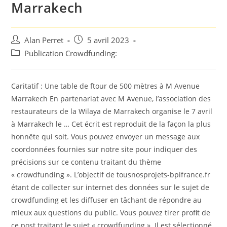
Marrakech
Auteur/autrice
Post
Alan Perret
5 avril 2023
de
published:
Post
Publication Crowdfunding:
la
category:
publication :
Caritatif : Une table de ftour de 500 mètres à M Avenue
Marrakech En partenariat avec M Avenue, l’association des
restaurateurs de la Wilaya de Marrakech organise le 7 avril
à Marrakech le … Cet écrit est reproduit de la façon la plus
honnête qui soit. Vous pouvez envoyer un message aux
coordonnées fournies sur notre site pour indiquer des
précisions sur ce contenu traitant du thème
« crowdfunding ». L’objectif de tousnosprojets-bpifrance.fr
étant de collecter sur internet des données sur le sujet de
crowdfunding et les diffuser en tâchant de répondre au
mieux aux questions du public. Vous pouvez tirer profit de
ce post traitant le sujet « crowdfunding ». Il est sélectionné