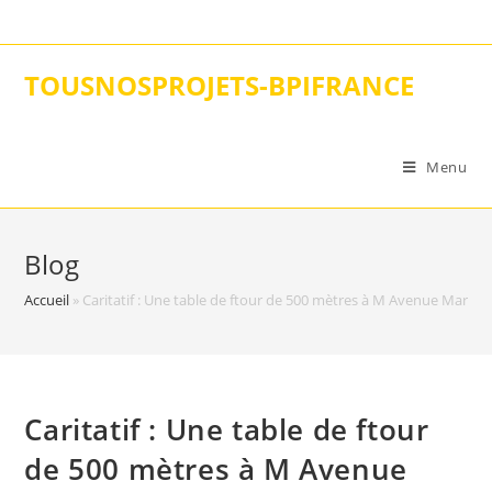
Skip
to
content
TOUSNOSPROJETS-BPIFRANCE
Menu
Blog
Accueil
»
Caritatif : Une table de ftour de 500 mètres à M Avenue Marra
Caritatif : Une table de ftour
de 500 mètres à M Avenue