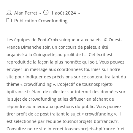
Auteur/autrice
Post
Alan Perret
1 août 2024
de
published:
Post
Publication Crowdfunding:
la
category:
publication :
Les équipes de Pont-Croix vainqueur aux palets. © Ouest-
France Dimanche soir, un concours de palets, a été
organisé à la Guinguette, au profit de l … Cet écrit est
reproduit de la façon la plus honnête qui soit. Vous pouvez
envoyer un message aux coordonnées fournies sur notre
site pour indiquer des précisions sur ce contenu traitant du
thème « crowdfunding ». L’objectif de tousnosprojets-
bpifrance.fr étant de collecter sur internet des données sur
le sujet de crowdfunding et les diffuser en tâchant de
répondre au mieux aux questions du public. Vous pouvez
tirer profit de ce post traitant le sujet « crowdfunding ». Il
est sélectionné par l’équipe tousnosprojets-bpifrance.fr.
Consultez notre site internet tousnosprojets-bpifrance.fr et