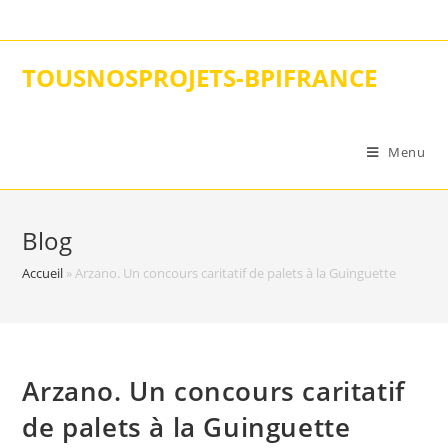
Skip
to
content
TOUSNOSPROJETS-BPIFRANCE
Menu
Blog
Accueil
»
Arzano. Un concours caritatif de palets à la Guinguette
Arzano. Un concours caritatif
de palets à la Guinguette