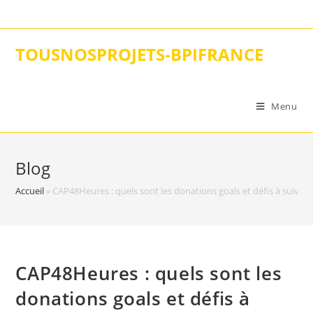
Skip
to
content
TOUSNOSPROJETS-BPIFRANCE
Menu
Blog
Accueil
»
CAP48Heures : quels sont les donations goals et défis à suivre 
CAP48Heures : quels sont les
donations goals et défis à