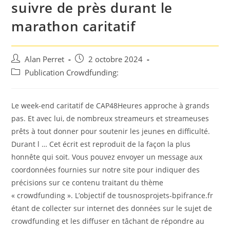
suivre de près durant le
marathon caritatif
Auteur/autrice
Post
Alan Perret
2 octobre 2024
de
published:
Post
Publication Crowdfunding:
la
category:
publication :
Le week-end caritatif de CAP48Heures approche à grands
pas. Et avec lui, de nombreux streameurs et streameuses
prêts à tout donner pour soutenir les jeunes en difficulté.
Durant l … Cet écrit est reproduit de la façon la plus
honnête qui soit. Vous pouvez envoyer un message aux
coordonnées fournies sur notre site pour indiquer des
précisions sur ce contenu traitant du thème
« crowdfunding ». L’objectif de tousnosprojets-bpifrance.fr
étant de collecter sur internet des données sur le sujet de
crowdfunding et les diffuser en tâchant de répondre au