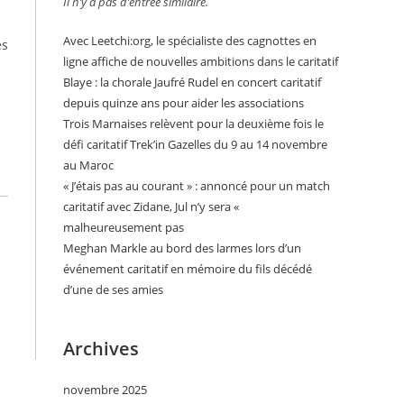
Il n’y a pas d’entrée similaire.
Avec Leetchi:org, le spécialiste des cagnottes en
es
ligne affiche de nouvelles ambitions dans le caritatif
Blaye : la chorale Jaufré Rudel en concert caritatif
depuis quinze ans pour aider les associations
Trois Marnaises relèvent pour la deuxième fois le
défi caritatif Trek’in Gazelles du 9 au 14 novembre
au Maroc
« J’étais pas au courant » : annoncé pour un match
caritatif avec Zidane, Jul n’y sera «
malheureusement pas
Meghan Markle au bord des larmes lors d’un
événement caritatif en mémoire du fils décédé
d’une de ses amies
Archives
novembre 2025