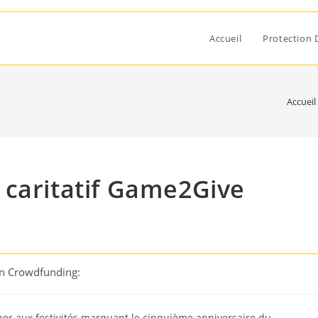
Accueil
Protection 
Accueil
 caritatif Game2Give
on Crowdfunding:
per aux festivités marquant le cinquième anniversaire du