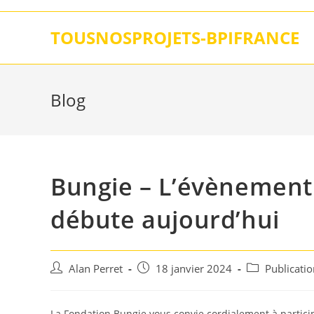
Skip
to
TOUSNOSPROJETS-BPIFRANCE
content
Blog
Bungie – L’évènement
débute aujourd’hui
Auteur/autrice
Post
Post
Alan Perret
18 janvier 2024
Publicati
de
published:
category:
la
publication :
La Fondation Bungie vous convie cordialement à partici