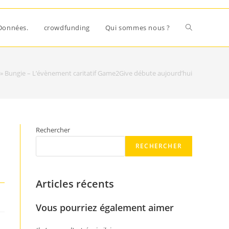
Données.
crowdfunding
Qui sommes nous ?
»
Bungie – L’évènement caritatif Game2Give débute aujourd’hui
Rechercher
RECHERCHER
Articles récents
Vous pourriez également aimer