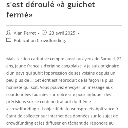
s’est déroulé «à guichet
fermé»
Auteur/autrice
Post
Alan Perret
23 avril 2025
de
published:
Post
Publication Crowdfunding:
la
category:
publication :
Mais l’action caritative compte aussi aux yeux de Samuel, 22
ans, jeune français d’origine congolaise. « Je suis originaire
d’un pays qui subit l’oppression de ses voisins depuis un
peu plus de … Cet écrit est reproduit de la façon la plus
honnête qui soit. Vous pouvez envoyer un message aux
coordonnées fournies sur notre site pour indiquer des
précisions sur ce contenu traitant du thème
« crowdfunding ». L’objectif de tousnosprojets-bpifrance.fr
étant de collecter sur internet des données sur le sujet de
crowdfunding et les diffuser en tâchant de répondre au