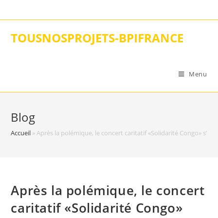
Skip
to
content
TOUSNOSPROJETS-BPIFRANCE
Menu
Blog
Accueil
»
Après la polémique, le concert caritatif «Solidarité Congo» s’es
Après la polémique, le concert
caritatif «Solidarité Congo»