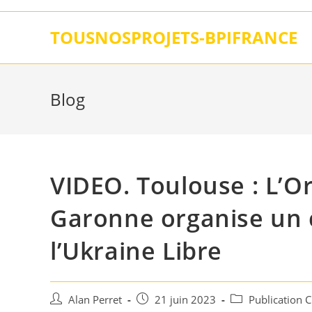
Skip
to
TOUSNOSPROJETS-BPIFRANCE
content
Blog
VIDEO. Toulouse : L’O
Garonne organise un c
l’Ukraine Libre
Auteur/autrice
Post
Post
Alan Perret
21 juin 2023
Publication 