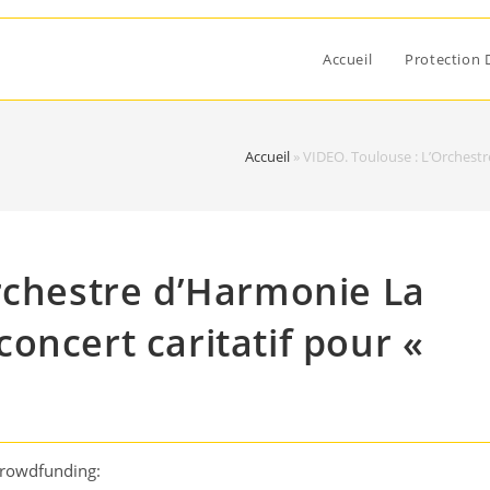
Accueil
Protection 
Accueil
»
VIDEO. Toulouse : L’Orchestr
rchestre d’Harmonie La
oncert caritatif pour «
Crowdfunding: