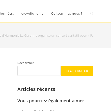
Données.
crowdfunding
Qui sommes nous ?
e d’Harmonie La Garonne organise un concert caritatif pour « l’Ukraine Libre
Rechercher
RECHERCHER
Articles récents
Vous pourriez également aimer