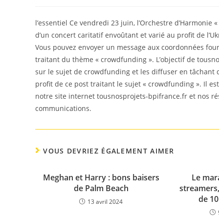
de
published:
category:
la
publication :
l’essentiel Ce vendredi 23 juin, l’Orchestre d’Harmonie
d’un concert caritatif envoûtant et varié au profit de l’U
Vous pouvez envoyer un message aux coordonnées fourni
traitant du thème « crowdfunding ». L’objectif de tousno
sur le sujet de crowdfunding et les diffuser en tâchant
profit de ce post traitant le sujet « crowdfunding ». Il 
notre site internet tousnosprojets-bpifrance.fr et nos r
communications.
VOUS DEVRIEZ ÉGALEMENT AIMER
Meghan et Harry : bons baisers
Le mara
de Palm Beach
streamers,
de 10
13 avril 2024