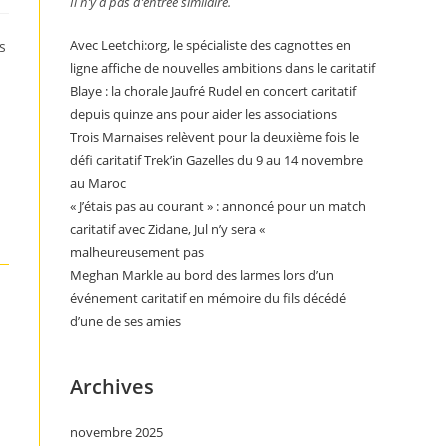
Il n’y a pas d’entrée similaire.
Avec Leetchi:org, le spécialiste des cagnottes en
s
ligne affiche de nouvelles ambitions dans le caritatif
Blaye : la chorale Jaufré Rudel en concert caritatif
depuis quinze ans pour aider les associations
Trois Marnaises relèvent pour la deuxième fois le
défi caritatif Trek’in Gazelles du 9 au 14 novembre
au Maroc
« J’étais pas au courant » : annoncé pour un match
caritatif avec Zidane, Jul n’y sera «
malheureusement pas
Meghan Markle au bord des larmes lors d’un
événement caritatif en mémoire du fils décédé
d’une de ses amies
Archives
novembre 2025