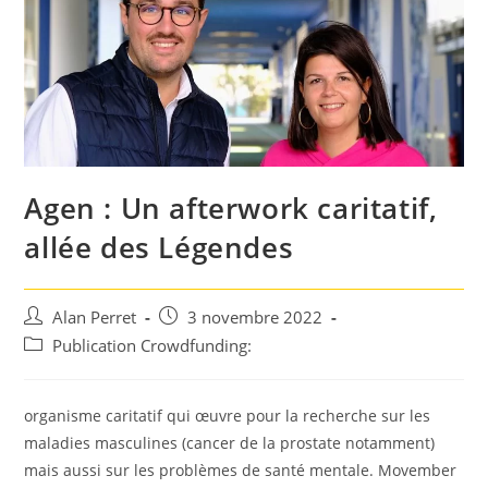
Agen : Un afterwork caritatif,
allée des Légendes
Auteur/autrice
Post
Alan Perret
3 novembre 2022
de
published:
Post
Publication Crowdfunding:
la
category:
publication :
organisme caritatif qui œuvre pour la recherche sur les
maladies masculines (cancer de la prostate notamment)
mais aussi sur les problèmes de santé mentale. Movember