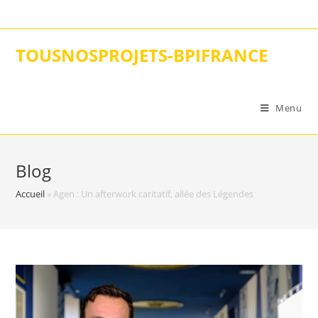
Skip
to
content
TOUSNOSPROJETS-BPIFRANCE
Menu
Blog
Accueil
»
Agen : Un afterwork caritatif, allée des Légendes