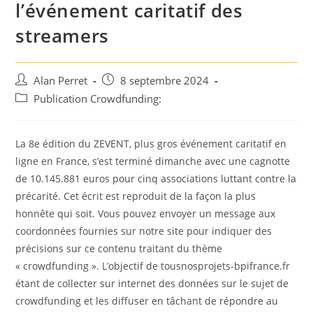
l’événement caritatif des
streamers
Auteur/autrice
Post
Alan Perret
8 septembre 2024
de
published:
Post
Publication Crowdfunding:
la
category:
publication :
La 8e édition du ZEVENT, plus gros événement caritatif en
ligne en France, s’est terminé dimanche avec une cagnotte
de 10.145.881 euros pour cinq associations luttant contre la
précarité. Cet écrit est reproduit de la façon la plus
honnête qui soit. Vous pouvez envoyer un message aux
coordonnées fournies sur notre site pour indiquer des
précisions sur ce contenu traitant du thème
« crowdfunding ». L’objectif de tousnosprojets-bpifrance.fr
étant de collecter sur internet des données sur le sujet de
crowdfunding et les diffuser en tâchant de répondre au