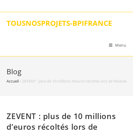
Skip
to
content
TOUSNOSPROJETS-BPIFRANCE
Menu
Blog
Accueil
»
ZEVENT : plus de 10 millions d’euros récoltés lors de l’événemen
ZEVENT : plus de 10 millions
d’euros récoltés lors de