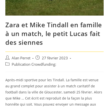
Zara et Mike Tindall en famille
à un match, le petit Lucas fait
des siennes
Auteur/autrice
Post
Alan Perret
27 février 2023
de
published:
Post
Publication Crowdfunding:
la
category:
publication :
Après-midi sportive pour les Tindall. La famille est venue
au grand complet pour assister à un match caritatif de
football dans la ville de Gloucester, samedi 25 février. Alors
que Mike … Cet écrit est reproduit de la façon la plus
honnête qui soit. Vous pouvez envoyer un message aux