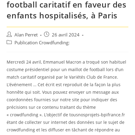
football caritatif en faveur des
enfants hospitalisés, à Paris
Auteur/autrice
Post
Alan Perret
26 avril 2024
de
published:
Post
Publication Crowdfunding:
la
category:
publication :
Mercredi 24 avril, Emmanuel Macron a troqué son habituel
costume présidentiel pour un maillot de football lors d’un
match caritatif organisé par le Variétés Club de France.
L’événement … Cet écrit est reproduit de la façon la plus
honnête qui soit. Vous pouvez envoyer un message aux
coordonnées fournies sur notre site pour indiquer des
précisions sur ce contenu traitant du thème
« crowdfunding ». L’objectif de tousnosprojets-bpifrance.fr
étant de collecter sur internet des données sur le sujet de
crowdfunding et les diffuser en tâchant de répondre au