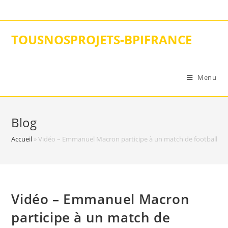
Skip
to
content
TOUSNOSPROJETS-BPIFRANCE
Menu
Blog
Accueil
»
Vidéo – Emmanuel Macron participe à un match de football carita
Vidéo – Emmanuel Macron
participe à un match de