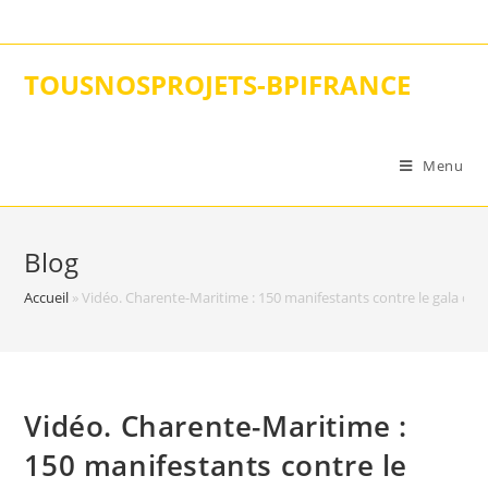
Skip
to
content
TOUSNOSPROJETS-BPIFRANCE
Menu
Blog
Accueil
»
Vidéo. Charente-Maritime : 150 manifestants contre le gala ca
Vidéo. Charente-Maritime :
150 manifestants contre le