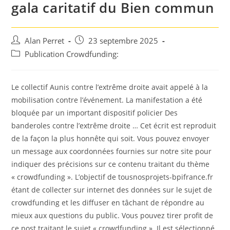
gala caritatif du Bien commun
Auteur/autrice
Post
Alan Perret
23 septembre 2025
de
published:
Post
Publication Crowdfunding:
la
category:
publication :
Le collectif Aunis contre l’extrême droite avait appelé à la
mobilisation contre l’événement. La manifestation a été
bloquée par un important dispositif policier Des
banderoles contre l’extrême droite … Cet écrit est reproduit
de la façon la plus honnête qui soit. Vous pouvez envoyer
un message aux coordonnées fournies sur notre site pour
indiquer des précisions sur ce contenu traitant du thème
« crowdfunding ». L’objectif de tousnosprojets-bpifrance.fr
étant de collecter sur internet des données sur le sujet de
crowdfunding et les diffuser en tâchant de répondre au
mieux aux questions du public. Vous pouvez tirer profit de
ce post traitant le sujet « crowdfunding ». Il est sélectionné