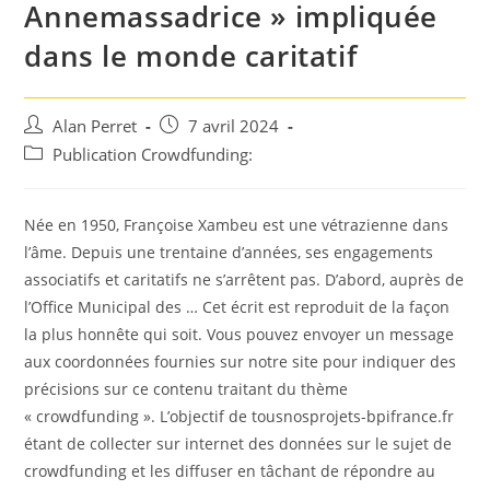
Annemassadrice » impliquée
dans le monde caritatif
Auteur/autrice
Post
Alan Perret
7 avril 2024
de
published:
Post
Publication Crowdfunding:
la
category:
publication :
Née en 1950, Françoise Xambeu est une vétrazienne dans
l’âme. Depuis une trentaine d’années, ses engagements
associatifs et caritatifs ne s’arrêtent pas. D’abord, auprès de
l’Office Municipal des … Cet écrit est reproduit de la façon
la plus honnête qui soit. Vous pouvez envoyer un message
aux coordonnées fournies sur notre site pour indiquer des
précisions sur ce contenu traitant du thème
« crowdfunding ». L’objectif de tousnosprojets-bpifrance.fr
étant de collecter sur internet des données sur le sujet de
crowdfunding et les diffuser en tâchant de répondre au