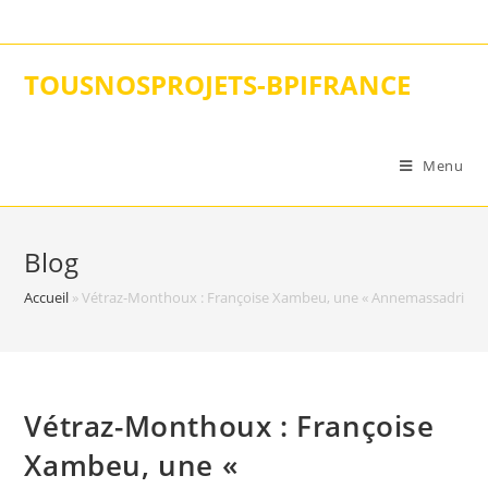
Skip
to
content
TOUSNOSPROJETS-BPIFRANCE
Menu
Blog
Accueil
»
Vétraz-Monthoux : Françoise Xambeu, une « Annemassadrice » 
Vétraz-Monthoux : Françoise
Xambeu, une «