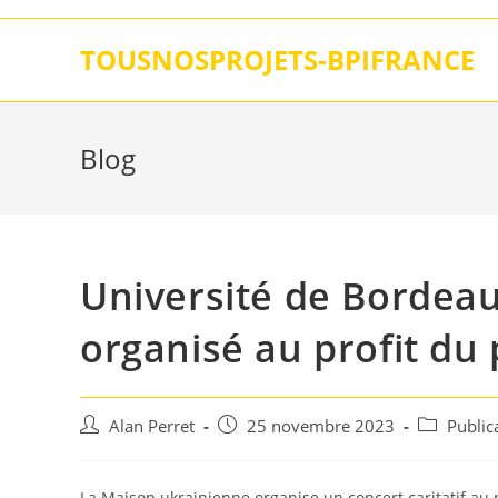
Skip
to
TOUSNOSPROJETS-BPIFRANCE
content
Blog
Université de Bordeaux
organisé au profit du
Auteur/autrice
Post
Post
Alan Perret
25 novembre 2023
Public
de
published:
category:
la
publication :
La Maison ukrainienne organise un concert caritatif au p