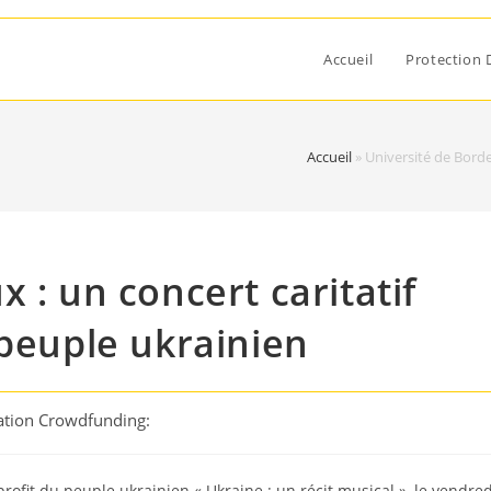
Accueil
Protection 
Accueil
»
Université de Borde
 : un concert caritatif
 peuple ukrainien
ation Crowdfunding:
rofit du peuple ukrainien « Ukraine : un récit musical », le vendred