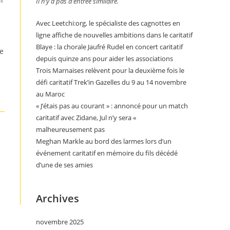
Il n’y a pas d’entrée similaire.
Avec Leetchi:org, le spécialiste des cagnottes en
ligne affiche de nouvelles ambitions dans le caritatif
Blaye : la chorale Jaufré Rudel en concert caritatif
de
depuis quinze ans pour aider les associations
Trois Marnaises relèvent pour la deuxième fois le
défi caritatif Trek’in Gazelles du 9 au 14 novembre
au Maroc
« J’étais pas au courant » : annoncé pour un match
caritatif avec Zidane, Jul n’y sera «
malheureusement pas
Meghan Markle au bord des larmes lors d’un
événement caritatif en mémoire du fils décédé
d’une de ses amies
Archives
novembre 2025