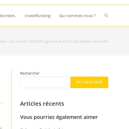
Données.
crowdfunding
Qui sommes nous ?
aux : un concert caritatif organisé au profit du peuple ukrainien
Rechercher
RECHERCHER
Articles récents
Vous pourriez également aimer
i