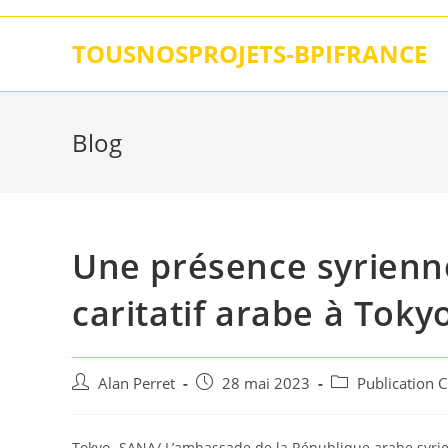
Skip
to
TOUSNOSPROJETS-BPIFRANCE
content
Blog
Une présence syrienne
caritatif arabe à Toky
Auteur/autrice
Post
Post
Alan Perret
28 mai 2023
Publication 
de
published:
category:
la
publication :
Tokyo- SANA/ L’ambassade de la République arabe syrien