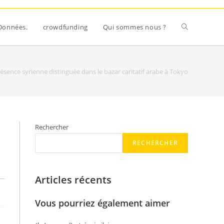
Données.
crowdfunding
Qui sommes nous ?
ésence syrienne distinguée dans le bazar caritatif arabe à Tokyo
Rechercher
RECHERCHER
Articles récents
Vous pourriez également aimer