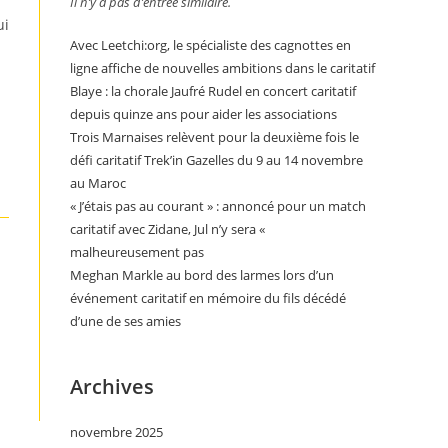
Il n’y a pas d’entrée similaire.
ui
Avec Leetchi:org, le spécialiste des cagnottes en
ligne affiche de nouvelles ambitions dans le caritatif
Blaye : la chorale Jaufré Rudel en concert caritatif
depuis quinze ans pour aider les associations
Trois Marnaises relèvent pour la deuxième fois le
défi caritatif Trek’in Gazelles du 9 au 14 novembre
au Maroc
« J’étais pas au courant » : annoncé pour un match
caritatif avec Zidane, Jul n’y sera «
malheureusement pas
Meghan Markle au bord des larmes lors d’un
événement caritatif en mémoire du fils décédé
d’une de ses amies
Archives
novembre 2025