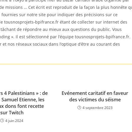
e missions … Cet écrit est reproduit de la façon la plus honnête q
ournies sur notre site pour indiquer des précisions sur ce
e tousnosprojets-bpifrance.fr étant de collecter sur internet des
n tâchant de répondre au mieux aux questions du public. Vous
nding ». Il est sélectionné par l’équipe tousnosprojets-bpifrance.fr.
r et nos réseaux sociaux dans l’optique d’être au courant des
 4 Palestinians » : de
Evénement caritatif en faveur
 Samuel Etienne, les
des victimes du séisme
ux dons font recette
4 septembre 2023
sur Twitch
4 juin 2024