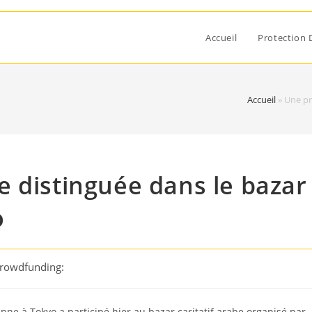
Accueil
Protection 
Accueil
»
Une pr
 distinguée dans le bazar
o
Crowdfunding:
ne à Tokyo a participé hier au bazar caritatif arabe organisé par