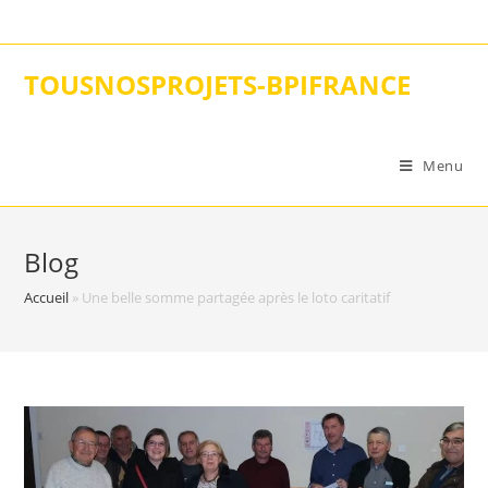
Skip
to
content
TOUSNOSPROJETS-BPIFRANCE
Menu
Blog
Accueil
»
Une belle somme partagée après le loto caritatif