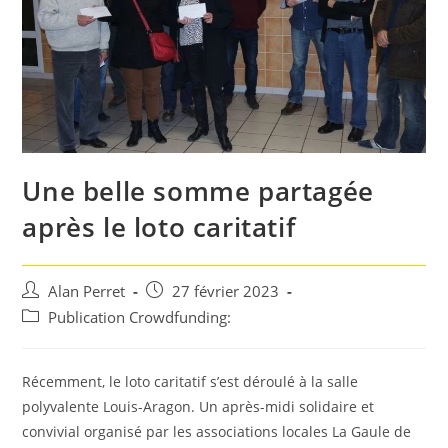
Une belle somme partagée
après le loto caritatif
Auteur/autrice
Post
Alan Perret
27 février 2023
de
published:
Post
Publication Crowdfunding:
la
category:
publication :
Récemment, le loto caritatif s’est déroulé à la salle
polyvalente Louis-Aragon. Un après-midi solidaire et
convivial organisé par les associations locales La Gaule de