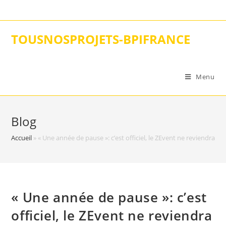
Skip
to
content
TOUSNOSPROJETS-BPIFRANCE
Menu
Blog
Accueil
»
« Une année de pause »: c’est officiel, le ZEvent ne reviendra pa
« Une année de pause »: c’est
officiel, le ZEvent ne reviendra