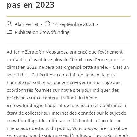
pas en 2023
Auteur/autrice
Post
Alan Perret
14 septembre 2023
de
published:
Post
Publication Crowdfunding:
la
category:
publication :
Adrien « ZeratoR » Nougaret a annoncé que l’événement
caritatif, qui avait levé plus de 10 millions d’euros pour le
climat en 2022, ne sera pas organisé cette année. « C’est un
secret de … Cet écrit est reproduit de la façon la plus
honnête qui soit. Vous pouvez envoyer un message aux
coordonnées fournies sur notre site pour indiquer des
précisions sur ce contenu traitant du thème
« crowdfunding ». L’objectif de tousnosprojets-bpifrance.fr
étant de collecter sur internet des données sur le sujet de
crowdfunding et les diffuser en tâchant de répondre au
mieux aux questions du public. Vous pouvez tirer profit de
ce post traitant le sujet « crowdfunding ». Il est sélectionné