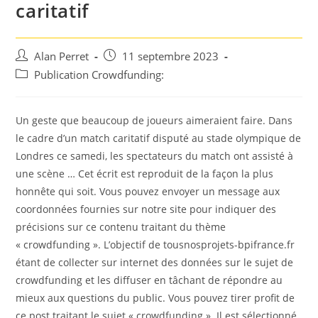
caritatif
Auteur/autrice
Post
Alan Perret
11 septembre 2023
de
published:
Post
Publication Crowdfunding:
la
category:
publication :
Un geste que beaucoup de joueurs aimeraient faire. Dans
le cadre d’un match caritatif disputé au stade olympique de
Londres ce samedi, les spectateurs du match ont assisté à
une scène … Cet écrit est reproduit de la façon la plus
honnête qui soit. Vous pouvez envoyer un message aux
coordonnées fournies sur notre site pour indiquer des
précisions sur ce contenu traitant du thème
« crowdfunding ». L’objectif de tousnosprojets-bpifrance.fr
étant de collecter sur internet des données sur le sujet de
crowdfunding et les diffuser en tâchant de répondre au
mieux aux questions du public. Vous pouvez tirer profit de
ce post traitant le sujet « crowdfunding ». Il est sélectionné