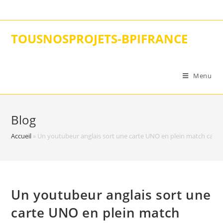
Skip
to
content
TOUSNOSPROJETS-BPIFRANCE
Menu
Blog
Accueil
»
Un youtubeur anglais sort une carte UNO en plein match carita
Un youtubeur anglais sort une
carte UNO en plein match