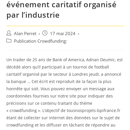
événement caritatif organisé
par l’industrie
Auteur/autrice
Post
Alan Perret
17 mai 2024
de
published:
Post
Publication Crowdfunding:
la
category:
publication :
Un trader de 25 ans de Bank of America, Adnan Deumic, est
décédé alors qu’il participait à un tournoi de football
caritatif organisé par le secteur à Londres jeudi, a annoncé
la banque … Cet écrit est reproduit de la façon la plus
honnête qui soit. Vous pouvez envoyer un message aux
coordonnées fournies sur notre site pour indiquer des
précisions sur ce contenu traitant du thème
« crowdfunding ». L’objectif de tousnosprojets-bpifrance.fr
étant de collecter sur internet des données sur le sujet de
crowdfunding et les diffuser en tâchant de répondre au