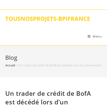
Skip
to
content
TOUSNOSPROJETS-BPIFRANCE
Menu
Blog
Accueil
»
Un trader de crédit de BofA est décédé lors d’un événement carit
Un trader de crédit de BofA
est décédé lors d’un