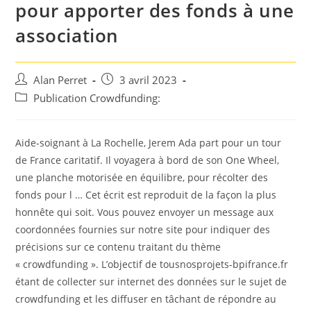
pour apporter des fonds à une
association
Auteur/autrice
Post
Alan Perret
3 avril 2023
de
published:
Post
Publication Crowdfunding:
la
category:
publication :
Aide-soignant à La Rochelle, Jerem Ada part pour un tour
de France caritatif. Il voyagera à bord de son One Wheel,
une planche motorisée en équilibre, pour récolter des
fonds pour l … Cet écrit est reproduit de la façon la plus
honnête qui soit. Vous pouvez envoyer un message aux
coordonnées fournies sur notre site pour indiquer des
précisions sur ce contenu traitant du thème
« crowdfunding ». L’objectif de tousnosprojets-bpifrance.fr
étant de collecter sur internet des données sur le sujet de
crowdfunding et les diffuser en tâchant de répondre au