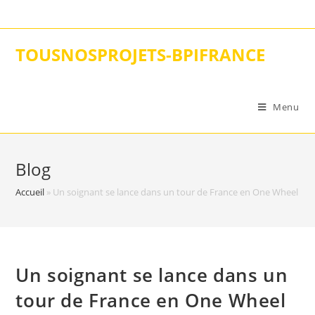
Skip
to
content
TOUSNOSPROJETS-BPIFRANCE
Menu
Blog
Accueil
»
Un soignant se lance dans un tour de France en One Wheel pou
Un soignant se lance dans un
tour de France en One Wheel