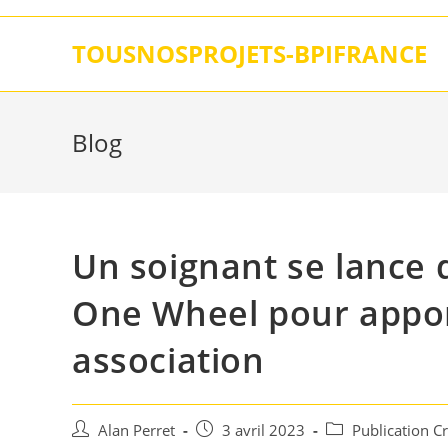
Skip
to
TOUSNOSPROJETS-BPIFRANCE
content
Blog
Un soignant se lance 
One Wheel pour appor
association
Auteur/autrice
Post
Post
Alan Perret
3 avril 2023
Publication C