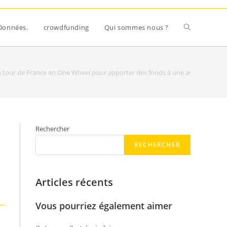
Données.
crowdfunding
Qui sommes nous ?
n tour de France en One Wheel pour apporter des fonds à une association
Rechercher
RECHERCHER
Articles récents
Vous pourriez également aimer