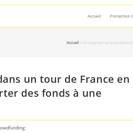
Accueil
Protection 
Accueil
»
Un soignant se lance dans u
dans un tour de France en
ter des fonds à une
rowdfunding: