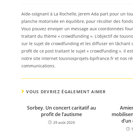
de
published:
category:
la
publication :
Aide-soignant à La Rochelle, Jerem Ada part pour un tou
planche motorisée en équilibre, pour récolter des fonds 
Vous pouvez envoyer un message aux coordonnées fourni
traitant du thème « crowdfunding ». L’objectif de tousno
sur le sujet de crowdfunding et les diffuser en tâchant
profit de ce post traitant le sujet « crowdfunding ». Il 
notre site internet tousnosprojets-bpifrance.fr et nos r
communications.
VOUS DEVRIEZ ÉGALEMENT AIMER
Sorbey. Un concert caritatif au
Amien
profit de l’autisme
mobilisen
d’un 
29 août 2024