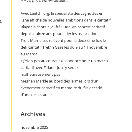
Il n’y a pas d’entrée similaire.
Avec Leetchi:org, le spécialiste des cagnottes en
ligne affiche de nouvelles ambitions dans le caritatif
t.
Blaye : la chorale Jaufré Rudel en concert caritatif
depuis quinze ans pour aider les associations
Trois Marnaises relèvent pour la deuxième fois le
défi caritatif Trek’in Gazelles du 9 au 14 novembre
au Maroc
« J’étais pas au courant » : annoncé pour un match
caritatif avec Zidane, Jul n’y sera «
malheureusement pas
Meghan Markle au bord des larmes lors d’un
événement caritatif en mémoire du fils décédé
d’une de ses amies
Archives
novembre 2025