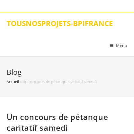
Skip
to
content
TOUSNOSPROJETS-BPIFRANCE
Menu
Blog
Accueil
»
Un concours de pétanque caritatif samedi
Un concours de pétanque
caritatif samedi