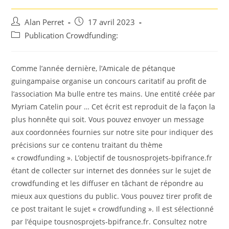
Auteur/autrice
Post
Alan Perret
17 avril 2023
de
published:
Post
Publication Crowdfunding:
la
category:
publication :
Comme l’année dernière, l’Amicale de pétanque
guingampaise organise un concours caritatif au profit de
l’association Ma bulle entre tes mains. Une entité créée par
Myriam Catelin pour … Cet écrit est reproduit de la façon la
plus honnête qui soit. Vous pouvez envoyer un message
aux coordonnées fournies sur notre site pour indiquer des
précisions sur ce contenu traitant du thème
« crowdfunding ». L’objectif de tousnosprojets-bpifrance.fr
étant de collecter sur internet des données sur le sujet de
crowdfunding et les diffuser en tâchant de répondre au
mieux aux questions du public. Vous pouvez tirer profit de
ce post traitant le sujet « crowdfunding ». Il est sélectionné
par l’équipe tousnosprojets-bpifrance.fr. Consultez notre