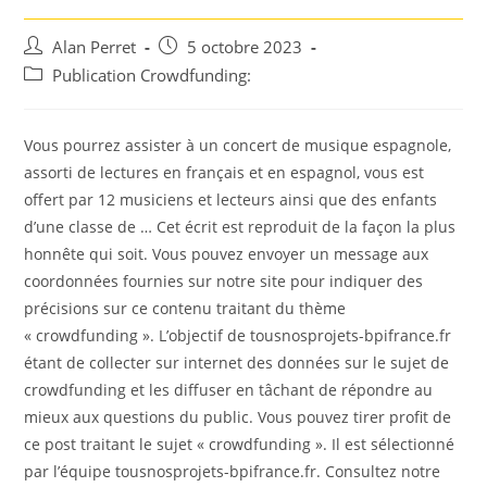
Auteur/autrice
Post
Alan Perret
5 octobre 2023
de
published:
Post
Publication Crowdfunding:
la
category:
publication :
Vous pourrez assister à un concert de musique espagnole,
assorti de lectures en français et en espagnol, vous est
offert par 12 musiciens et lecteurs ainsi que des enfants
d’une classe de … Cet écrit est reproduit de la façon la plus
honnête qui soit. Vous pouvez envoyer un message aux
coordonnées fournies sur notre site pour indiquer des
précisions sur ce contenu traitant du thème
« crowdfunding ». L’objectif de tousnosprojets-bpifrance.fr
étant de collecter sur internet des données sur le sujet de
crowdfunding et les diffuser en tâchant de répondre au
mieux aux questions du public. Vous pouvez tirer profit de
ce post traitant le sujet « crowdfunding ». Il est sélectionné
par l’équipe tousnosprojets-bpifrance.fr. Consultez notre