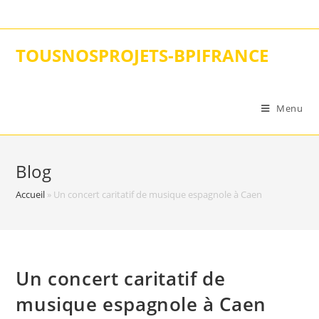
Skip
to
content
TOUSNOSPROJETS-BPIFRANCE
Menu
Blog
Accueil
»
Un concert caritatif de musique espagnole à Caen
Un concert caritatif de
musique espagnole à Caen