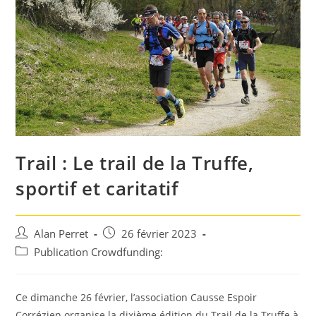
Trail : Le trail de la Truffe,
sportif et caritatif
Auteur/autrice
Post
Alan Perret
26 février 2023
de
published:
Post
Publication Crowdfunding:
la
category:
publication :
Ce dimanche 26 février, l’association Causse Espoir
Corrézien organise la dixième édition du Trail de la Truffe à