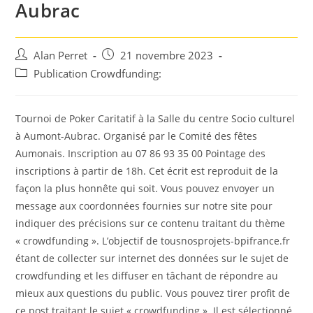
Aubrac
Auteur/autrice
Post
Alan Perret
21 novembre 2023
de
published:
Post
Publication Crowdfunding:
la
category:
publication :
Tournoi de Poker Caritatif à la Salle du centre Socio culturel
à Aumont-Aubrac. Organisé par le Comité des fêtes
Aumonais. Inscription au 07 86 93 35 00 Pointage des
inscriptions à partir de 18h. Cet écrit est reproduit de la
façon la plus honnête qui soit. Vous pouvez envoyer un
message aux coordonnées fournies sur notre site pour
indiquer des précisions sur ce contenu traitant du thème
« crowdfunding ». L’objectif de tousnosprojets-bpifrance.fr
étant de collecter sur internet des données sur le sujet de
crowdfunding et les diffuser en tâchant de répondre au
mieux aux questions du public. Vous pouvez tirer profit de
ce post traitant le sujet « crowdfunding ». Il est sélectionné