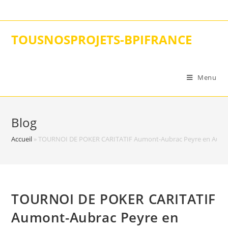
Skip
to
content
TOUSNOSPROJETS-BPIFRANCE
Menu
Blog
Accueil
»
TOURNOI DE POKER CARITATIF Aumont-Aubrac Peyre en Aubr
TOURNOI DE POKER CARITATIF
Aumont-Aubrac Peyre en