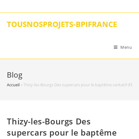
Skip
to
content
TOUSNOSPROJETS-BPIFRANCE
Menu
Blog
Accueil
»
Thizy-les-Bourgs Des supercars pour le baptême caritatif d’Ede
Thizy-les-Bourgs Des
supercars pour le baptême