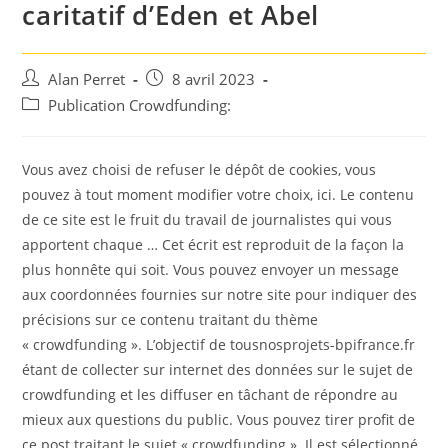
caritatif d’Eden et Abel
Auteur/autrice
Post
Alan Perret
8 avril 2023
de
published:
Post
Publication Crowdfunding:
la
category:
publication :
Vous avez choisi de refuser le dépôt de cookies, vous
pouvez à tout moment modifier votre choix, ici. Le contenu
de ce site est le fruit du travail de journalistes qui vous
apportent chaque … Cet écrit est reproduit de la façon la
plus honnête qui soit. Vous pouvez envoyer un message
aux coordonnées fournies sur notre site pour indiquer des
précisions sur ce contenu traitant du thème
« crowdfunding ». L’objectif de tousnosprojets-bpifrance.fr
étant de collecter sur internet des données sur le sujet de
crowdfunding et les diffuser en tâchant de répondre au
mieux aux questions du public. Vous pouvez tirer profit de
ce post traitant le sujet « crowdfunding ». Il est sélectionné