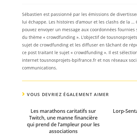
de
published:
category:
la
publication :
Sébastien est passionné par les émissions de divertisse
lui échappe. Les histoires d’amour et les clashs de la … 
pouvez envoyer un message aux coordonnées fournies sur
du thème « crowdfunding ». L’objectif de tousnosprojets-
sujet de crowdfunding et les diffuser en tâchant de rép
ce post traitant le sujet « crowdfunding ». Il est sélect
internet tousnosprojets-bpifrance.fr et nos réseaux soc
communications.
VOUS DEVRIEZ ÉGALEMENT AIMER
Les marathons caritatifs sur
Lorp-Senta
Twitch, une manne financière
qui prend de l’ampleur pour les
associations