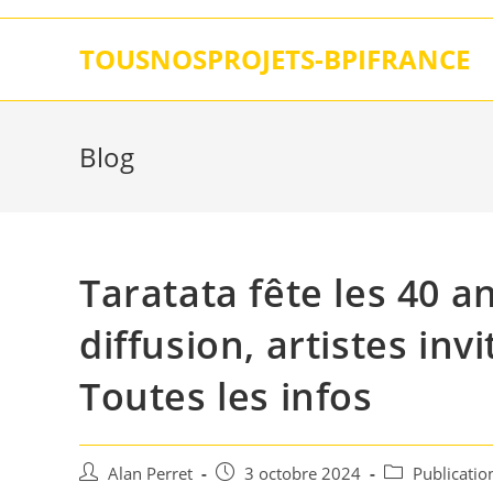
Skip
to
TOUSNOSPROJETS-BPIFRANCE
content
Blog
Taratata fête les 40 a
diffusion, artistes inv
Toutes les infos
Auteur/autrice
Post
Post
Alan Perret
3 octobre 2024
Publicati