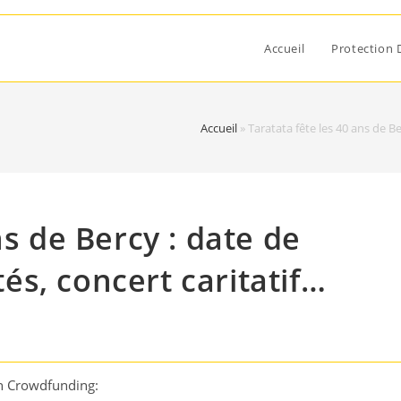
Accueil
Protection 
Accueil
»
Taratata fête les 40 ans de Be
ns de Bercy : date de
ités, concert caritatif…
on Crowdfunding: