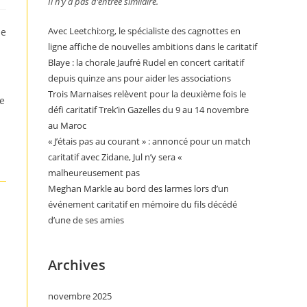
Il n’y a pas d’entrée similaire.
Avec Leetchi:org, le spécialiste des cagnottes en
ne
ligne affiche de nouvelles ambitions dans le caritatif
Blaye : la chorale Jaufré Rudel en concert caritatif
depuis quinze ans pour aider les associations
Trois Marnaises relèvent pour la deuxième fois le
de
défi caritatif Trek’in Gazelles du 9 au 14 novembre
au Maroc
« J’étais pas au courant » : annoncé pour un match
caritatif avec Zidane, Jul n’y sera «
malheureusement pas
Meghan Markle au bord des larmes lors d’un
événement caritatif en mémoire du fils décédé
d’une de ses amies
Archives
novembre 2025