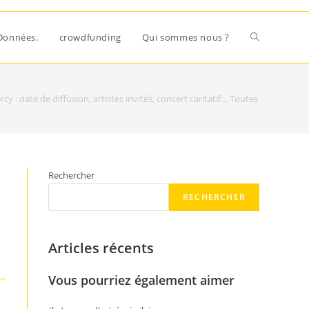
Données.
crowdfunding
Qui sommes nous ?
rcy : date de diffusion, artistes invités, concert caritatif… Toutes les infos
Rechercher
RECHERCHER
Articles récents
Vous pourriez également aimer