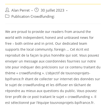
Auteur/autrice
Post
Alan Perret
30 juillet 2023
de
published:
Post
Publication Crowdfunding:
la
category:
publication :
We are proud to provide our readers from around the
world with independent, honest and unbiased news for
free – both online and in print. Our dedicated team
supports the local community, foreign … Cet écrit est
reproduit de la façon la plus honnête qui soit. Vous pouvez
envoyer un message aux coordonnées fournies sur notre
site pour indiquer des précisions sur ce contenu traitant du
thème « crowdfunding ». L’objectif de tousnosprojets-
bpifrance.fr étant de collecter sur internet des données sur
le sujet de crowdfunding et les diffuser en tâchant de
répondre au mieux aux questions du public. Vous pouvez
tirer profit de ce post traitant le sujet « crowdfunding ». Il
est sélectionné par l’équipe tousnosprojets-bpifrance.fr.