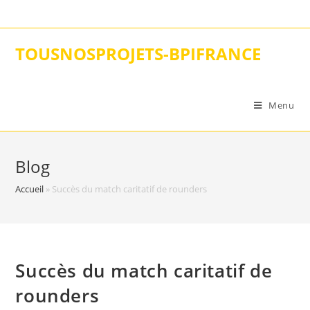
Skip
to
content
TOUSNOSPROJETS-BPIFRANCE
Menu
Blog
Accueil
»
Succès du match caritatif de rounders
Succès du match caritatif de
rounders