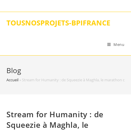
Skip
to
content
TOUSNOSPROJETS-BPIFRANCE
Menu
Blog
Accueil
»
Stream for Humanity : de Squeezie à Maghla, le marathon cari
Stream for Humanity : de
Squeezie à Maghla, le