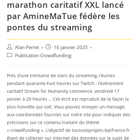
marathon caritatif XXL lancé
par AmineMaTue fédère les
pontes du streaming
Auteur/autrice
Post
Alan Perret
16 janvier 2025
de
published:
Post
Publication Crowdfunding:
la
category:
publication :
Près d’une trentaine de stars du streaming, réunies
pendant quarante-huit heures sur Twitch : l’événement
caritatif Stream for Humanity commence, vendredi 17
janvier à 20 heures … Cet écrit est reproduit de la façon la
plus honnête qui soit. Vous pouvez envoyer un message
aux coordonnées fournies sur notre site pour indiquer des
précisions sur ce contenu traitant du thème
« crowdfunding ». L’objectif de tousnosprojets-bpifrance.fr
étant de collecter sur internet des données sur le sujet de