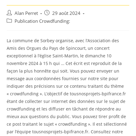
Auteur/autrice
Post
Alan Perret
29 août 2024
de
published:
Post
Publication Crowdfunding:
la
category:
publication :
La commune de Sorbey organise, avec l’Association des
Amis des Orgues du Pays de Spincourt, un concert
exceptionnel à l’église Saint-Martin, le dimanche 10
novembre 2024 à 15 h qui … Cet écrit est reproduit de la
façon la plus honnête qui soit. Vous pouvez envoyer un
message aux coordonnées fournies sur notre site pour
indiquer des précisions sur ce contenu traitant du thème
« crowdfunding ». L’objectif de tousnosprojets-bpifrance.fr
étant de collecter sur internet des données sur le sujet de
crowdfunding et les diffuser en tâchant de répondre au
mieux aux questions du public. Vous pouvez tirer profit de
ce post traitant le sujet « crowdfunding ». Il est sélectionné
par l’équipe tousnosprojets-bpifrance.fr. Consultez notre