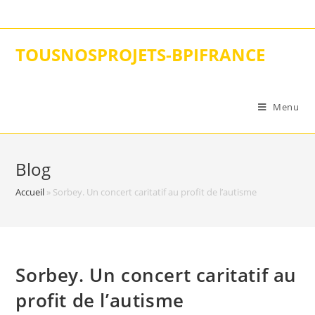
Skip
to
content
TOUSNOSPROJETS-BPIFRANCE
Menu
Blog
Accueil
»
Sorbey. Un concert caritatif au profit de l’autisme
Sorbey. Un concert caritatif au
profit de l’autisme