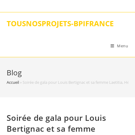
Skip
to
content
TOUSNOSPROJETS-BPIFRANCE
Menu
Blog
Accueil
»
Soirée de gala pour Louis Bertignac et sa femme Laetitia, Hélèn
Soirée de gala pour Louis
Bertignac et sa femme