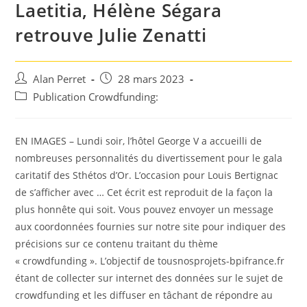
Laetitia, Hélène Ségara
retrouve Julie Zenatti
Auteur/autrice
Post
Alan Perret
28 mars 2023
de
published:
Post
Publication Crowdfunding:
la
category:
publication :
EN IMAGES – Lundi soir, l’hôtel George V a accueilli de
nombreuses personnalités du divertissement pour le gala
caritatif des Sthétos d’Or. L’occasion pour Louis Bertignac
de s’afficher avec … Cet écrit est reproduit de la façon la
plus honnête qui soit. Vous pouvez envoyer un message
aux coordonnées fournies sur notre site pour indiquer des
précisions sur ce contenu traitant du thème
« crowdfunding ». L’objectif de tousnosprojets-bpifrance.fr
étant de collecter sur internet des données sur le sujet de
crowdfunding et les diffuser en tâchant de répondre au