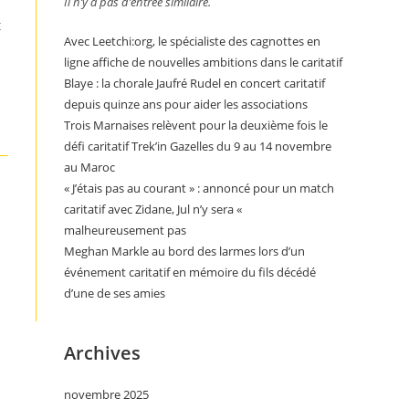
Il n’y a pas d’entrée similaire.
t
Avec Leetchi:org, le spécialiste des cagnottes en
ligne affiche de nouvelles ambitions dans le caritatif
Blaye : la chorale Jaufré Rudel en concert caritatif
depuis quinze ans pour aider les associations
Trois Marnaises relèvent pour la deuxième fois le
défi caritatif Trek’in Gazelles du 9 au 14 novembre
au Maroc
« J’étais pas au courant » : annoncé pour un match
caritatif avec Zidane, Jul n’y sera «
malheureusement pas
Meghan Markle au bord des larmes lors d’un
événement caritatif en mémoire du fils décédé
d’une de ses amies
Archives
novembre 2025