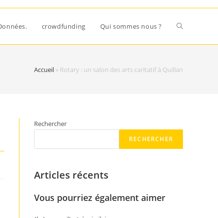
Données.
crowdfunding
Qui sommes nous ?
Accueil
»
Rotary : un salon des arts caritatif à Quillan
Rechercher
RECHERCHER
Articles récents
Vous pourriez également aimer