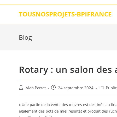
Skip
to
TOUSNOSPROJETS-BPIFRANCE
content
Blog
Rotary : un salon des a
Auteur/autrice
Post
Post
Alan Perret
24 septembre 2024
Publi
de
published:
category:
la
publication :
« Une partie de la vente des œuvres est destinée au fin
également des pots de miel résultat et produit des ruch