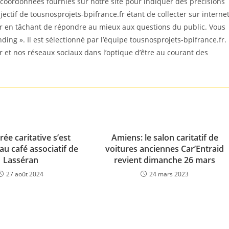
coordonnées fournies sur notre site pour indiquer des précisions
ectif de tousnosprojets-bpifrance.fr étant de collecter sur interne
er en tâchant de répondre au mieux aux questions du public. Vous
nding ». Il est sélectionné par l’équipe tousnosprojets-bpifrance.fr.
r et nos réseaux sociaux dans l’optique d’être au courant des
rée caritative s’est
Amiens: le salon caritatif de
au café associatif de
voitures anciennes Car’Entraid
Lasséran
revient dimanche 26 mars
27 août 2024
24 mars 2023