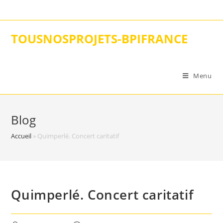
Skip
to
content
TOUSNOSPROJETS-BPIFRANCE
Menu
Blog
Accueil
»
Quimperlé. Concert caritatif
Quimperlé. Concert caritatif