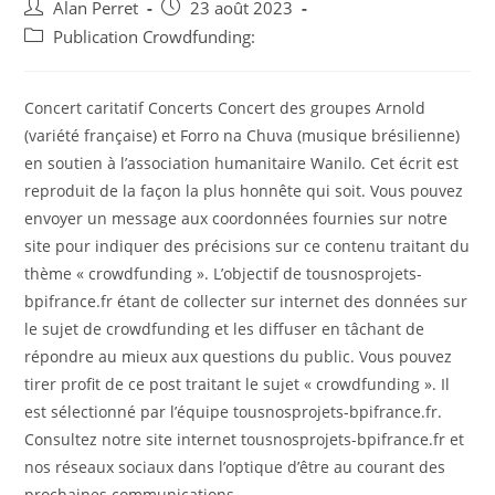
Auteur/autrice
Post
Alan Perret
23 août 2023
de
published:
Post
Publication Crowdfunding:
la
category:
publication :
Concert caritatif Concerts Concert des groupes Arnold
(variété française) et Forro na Chuva (musique brésilienne)
en soutien à l’association humanitaire Wanilo. Cet écrit est
reproduit de la façon la plus honnête qui soit. Vous pouvez
envoyer un message aux coordonnées fournies sur notre
site pour indiquer des précisions sur ce contenu traitant du
thème « crowdfunding ». L’objectif de tousnosprojets-
bpifrance.fr étant de collecter sur internet des données sur
le sujet de crowdfunding et les diffuser en tâchant de
répondre au mieux aux questions du public. Vous pouvez
tirer profit de ce post traitant le sujet « crowdfunding ». Il
est sélectionné par l’équipe tousnosprojets-bpifrance.fr.
Consultez notre site internet tousnosprojets-bpifrance.fr et
nos réseaux sociaux dans l’optique d’être au courant des
prochaines communications.