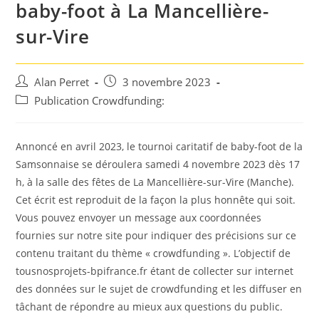
baby-foot à La Mancellière-
sur-Vire
Auteur/autrice
Post
Alan Perret
3 novembre 2023
de
published:
Post
Publication Crowdfunding:
la
category:
publication :
Annoncé en avril 2023, le tournoi caritatif de baby-foot de la
Samsonnaise se déroulera samedi 4 novembre 2023 dès 17
h, à la salle des fêtes de La Mancellière-sur-Vire (Manche).
Cet écrit est reproduit de la façon la plus honnête qui soit.
Vous pouvez envoyer un message aux coordonnées
fournies sur notre site pour indiquer des précisions sur ce
contenu traitant du thème « crowdfunding ». L’objectif de
tousnosprojets-bpifrance.fr étant de collecter sur internet
des données sur le sujet de crowdfunding et les diffuser en
tâchant de répondre au mieux aux questions du public.