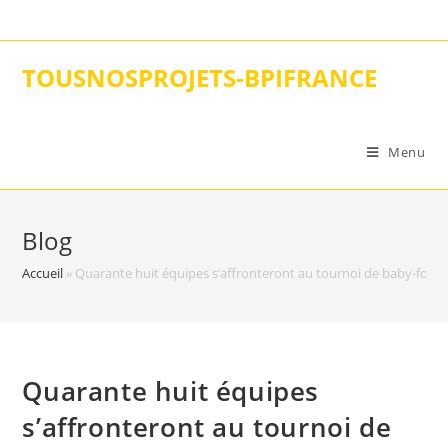
Skip
to
content
TOUSNOSPROJETS-BPIFRANCE
Menu
Blog
Accueil
»
Quarante huit équipes s’affronteront au tournoi de baby-foot à
Quarante huit équipes
s’affronteront au tournoi de