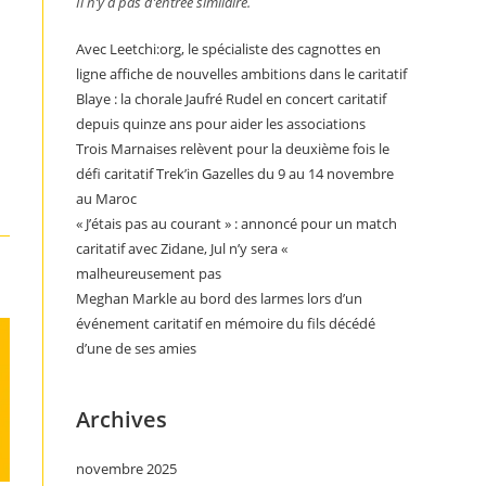
Il n’y a pas d’entrée similaire.
Avec Leetchi:org, le spécialiste des cagnottes en
ligne affiche de nouvelles ambitions dans le caritatif
Blaye : la chorale Jaufré Rudel en concert caritatif
depuis quinze ans pour aider les associations
Trois Marnaises relèvent pour la deuxième fois le
défi caritatif Trek’in Gazelles du 9 au 14 novembre
au Maroc
« J’étais pas au courant » : annoncé pour un match
caritatif avec Zidane, Jul n’y sera «
malheureusement pas
Meghan Markle au bord des larmes lors d’un
événement caritatif en mémoire du fils décédé
d’une de ses amies
Archives
novembre 2025