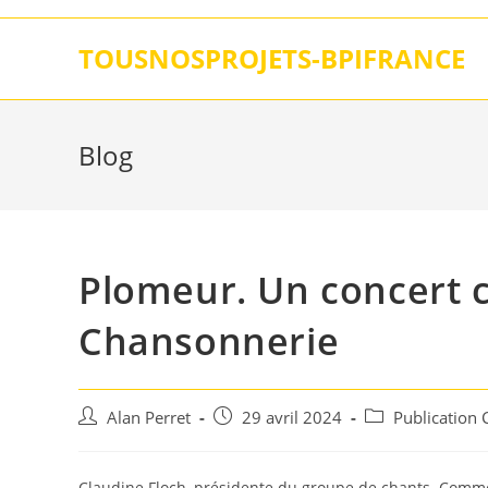
Skip
to
TOUSNOSPROJETS-BPIFRANCE
content
Blog
Plomeur. Un concert ca
Chansonnerie
Auteur/autrice
Post
Post
Alan Perret
29 avril 2024
Publication
de
published:
category:
la
publication :
Claudine Floch, présidente du groupe de chants. Comme