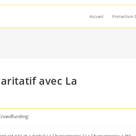
Accueil
Protection 
ritatif avec La
 Crowdfunding:
nt est née et a évolué La Chansonnerie ? La Chansonnerie a été