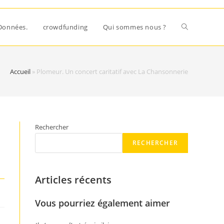
Données.
crowdfunding
Qui sommes nous ?
Accueil
»
Plomeur. Un concert caritatif avec La Chansonnerie
Rechercher
RECHERCHER
Articles récents
Vous pourriez également aimer